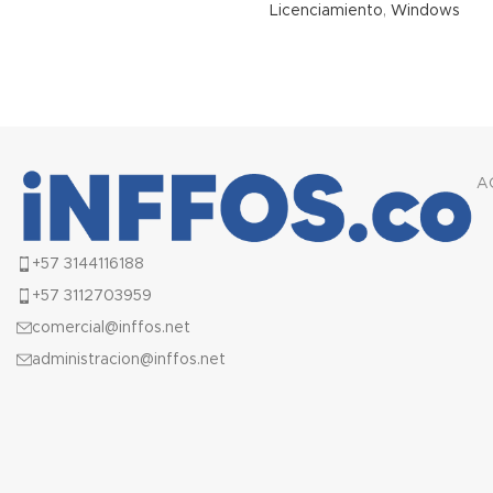
Licenciamiento
,
Windows
A
+57 3144116188
+57 3112703959
comercial@inffos.net
administracion@inffos.net